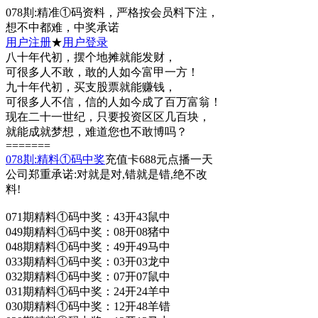
078剘:精准①码资料，严格按会员料下注，
想不中都难，中奖承诺
用户注册
★
用户登录
八十年代初，摆个地摊就能发财，
可很多人不敢，敢的人如今富甲一方！
九十年代初，买支股票就能赚钱，
可很多人不信，信的人如今成了百万富翁！
现在二十一世纪，只要投资区区几百块，
就能成就梦想，难道您也不敢博吗？
=======
078剘:精料①码中奖
充值卡688元点播一天
公司郑重承诺:对就是对,错就是错,绝不改
料!
071期精料①码中奖：43开43鼠中
049期精料①码中奖：08开08猪中
048期精料①码中奖：49开49马中
033期精料①码中奖：03开03龙中
032期精料①码中奖：07开07鼠中
031期精料①码中奖：24开24羊中
030期精料①码中奖：12开48羊错